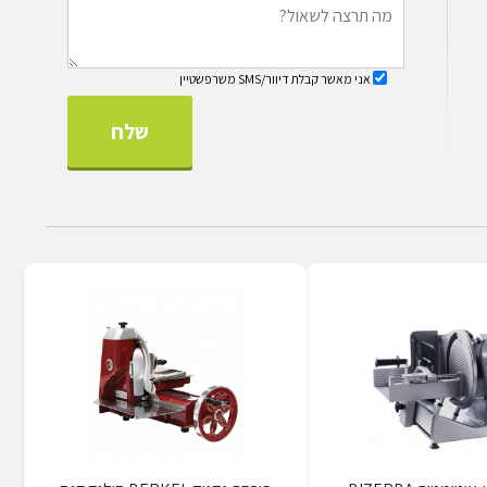
אני מאשר קבלת דיוור/SMS משרפשטיין