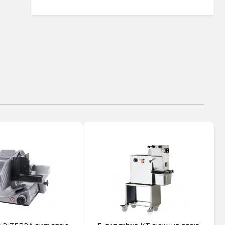
הַמִּשְׁתַּמְּשִׁים
בְּתוֹכְנַת
קוֹרֵא־מָסָךְ;
לְחַץ
Control-
F10
לִפְתִיחַת
תַּפְרִיט
נְגִישׁוּת.