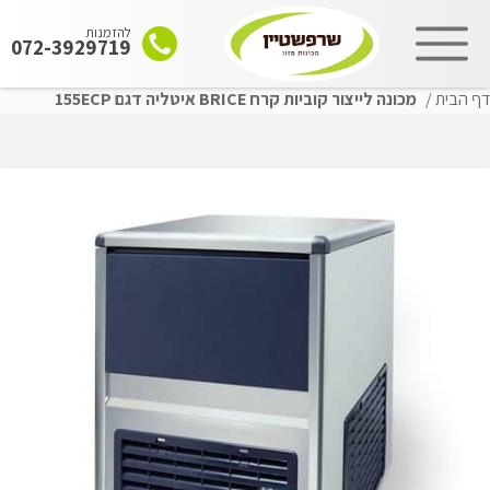
להזמנות
072-3929719
דף הבית
/
מכונה לייצור קוביות קרח BRICE איטליה דגם 155ECP
שִׂים
לֵב:
בְּאֲתָר
זֶה
מֻפְעֶלֶת
מַעֲרֶכֶת
"נָגִישׁ
בִּקְלִיק"
הַמְּסַיַּעַת
לִנְגִישׁוּת
הָאֲתָר.