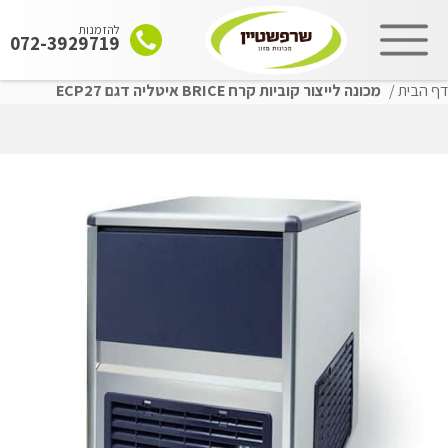
להזמנות
072-3929719
דף הבית
/
מכונה לייצור קוביות קרח BRICE איטליה דגם ECP27
שִׂים
לֵב:
בְּאֲתָר
זֶה
מֻפְעֶלֶת
מַעֲרֶכֶת
"נָגִישׁ
בִּקְלִיק"
הַמְּסַיַּעַת
לִנְגִישׁוּת
הָאֲתָר.