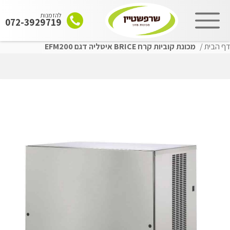
להזמנות
072-3929719
דף הבית
/
מכונת קוביות קרח BRICE איטליה דגם EFM200
שִׂים
לֵב:
בְּאֲתָר
זֶה
מֻפְעֶלֶת
מַעֲרֶכֶת
"נָגִישׁ
בִּקְלִיק"
הַמְּסַיַּעַת
לִנְגִישׁוּת
הָאֲתָר.