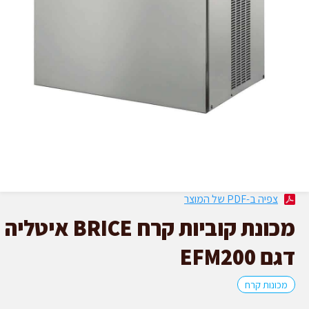
צפיה ב-PDF של המוצר
מכונת קוביות קרח BRICE איטליה
דגם EFM200
מכונות קרח