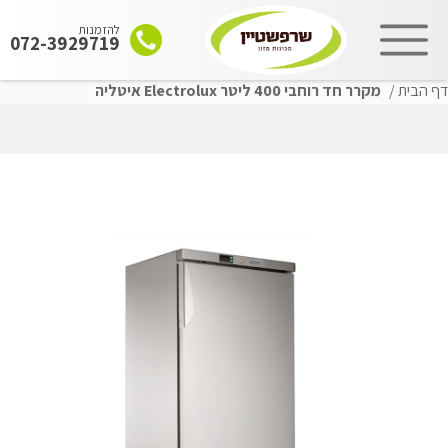
להזמנות
072-3929719
דף הבית
/
מקרר חד רוחבי 400 ליטר Electrolux איטליה
שִׂים
לֵב:
בְּאֲתָר
זֶה
מֻפְעֶלֶת
מַעֲרֶכֶת
"נָגִישׁ
בִּקְלִיק"
הַמְּסַיַּעַת
לִנְגִישׁוּת
הָאֲתָר.