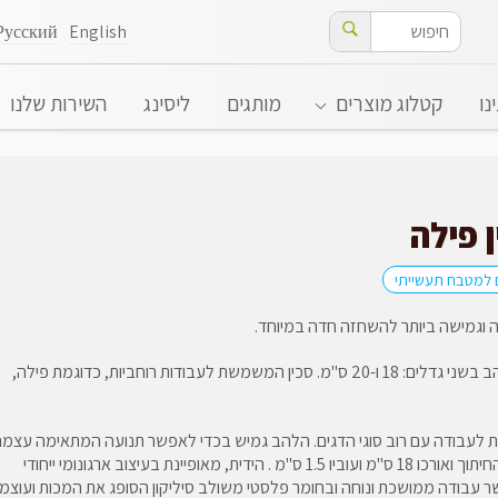
Русский
English
נו
קטלוג מוצרים
מותגים
ליסינג
השירות שלנו
 פילה
ם למטבח תעשייתי
ה וגמישה ביותר להשחזה חדה במיוחד.
אורך להב בשני גדלים: 18 ו-20 ס"מ. סכין המשמשת לעבודות רוחביות, כדוגמת פילה,
לעבודה עם רוב סוגי הדגים. הלהב גמיש בכדי לאפשר תנועה המתאימה עצמ
לגובה החיתוך ואורכו 18 ס"מ ועוביו 1.5 ס"מ . הידית, מאופיינת בעיצוב ארגונומי ייחודי
עבודה ממושכת ונוחה ובחומר פלסטי משולב סיליקון הסופג את המכות ועוצמ