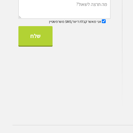
אני מאשר קבלת דיוור/SMS משרפשטיין