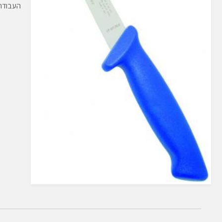
הַמִּשְׁתַּמְּשִׁים
העבודה 
בְּתוֹכְנַת
קוֹרֵא־מָסָךְ;
לְחַץ
Control-
F10
לִפְתִיחַת
תַּפְרִיט
נְגִישׁוּת.