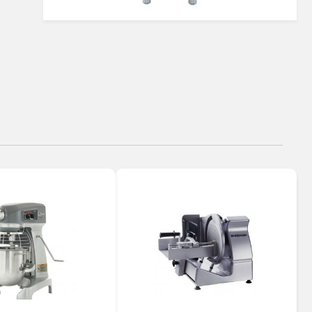
הַמִּשְׁתַּמְּשִׁים
בְּתוֹכְנַת
קוֹרֵא־מָסָךְ;
לְחַץ
Control-
F10
לִפְתִיחַת
תַּפְרִיט
נְגִישׁוּת.