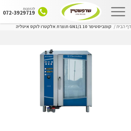
להזמנות
072-3929719
דף הבית
/
קומביסטימר 10 GN1/1 תוצרת אלקטרו לוקס איטליה
שִׂים
לֵב:
בְּאֲתָר
זֶה
מֻפְעֶלֶת
מַעֲרֶכֶת
"נָגִישׁ
בִּקְלִיק"
הַמְּסַיַּעַת
לִנְגִישׁוּת
הָאֲתָר.