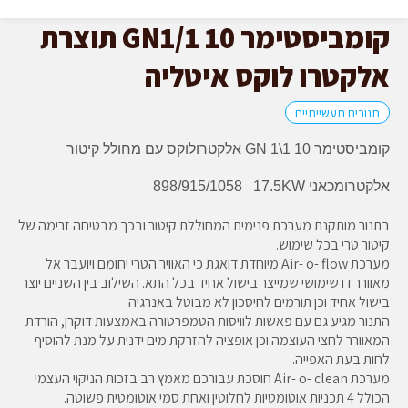
קומביסטימר 10 GN1/1 תוצרת
אלקטרו לוקס איטליה
תנורים תעשייתיים
קומביסטימר 10
GN 1\1
אלקטרולוקס עם מחולל קיטור
אלקטרומכאני
KW
17.5
898/915/1058
בתנור מותקנת מערכת פנימית המחוללת קיטור ובכך מבטיחה זרימה של
קיטור טרי בכל שימוש.
מערכת Air- o- flow מיוחדת דואגת כי האוויר הטרי יחומם ויועבר אל
מאוורר דו שימושי שמייצר בישול אחיד בכל התא. השילוב בין השניים יוצר
בישול אחיד וכן תורמים לחיסכון לא מבוטל באנרגיה.
התנור מגיע גם עם פאשות לוויסות הטמפרטורה באמצעות דוקרן, הורדת
המאוורר לחצי העוצמה וכן אופציה להזרקת מים ידנית על מנת להוסיף
לחות בעת האפייה.
מערכת Air- o- clean חוסכת עבורכם מאמץ רב בזכות הניקוי העצמי
הכולל 4 תכניות אוטומטיות לחלוטין ואחת סמי אוטומטית פשוטה.