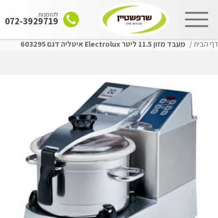
להזמנות
072-3929719
דף הבית
/
מעבד מזון 11.5 ליטר Electrolux איטליה דגם 603295
שִׂים
לֵב:
בְּאֲתָר
זֶה
מֻפְעֶלֶת
מַעֲרֶכֶת
"נָגִישׁ
בִּקְלִיק"
הַמְּסַיַּעַת
לִנְגִישׁוּת
הָאֲתָר.