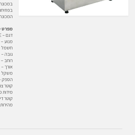
הַמִּשְׁתַּמְּשִׁים
במכונה קיימים 
בְּתוֹכְנַת
בפתיחת 
קוֹרֵא־מָסָךְ;
המכונה
לְחַץ
Control-
מפרט ט
F10
דגם – PAIE
לִפְתִיחַת
מנוע – 0.6 כוח סוס
תַּפְרִיט
חשמל – 0/360
נְגִישׁוּת.
גובה – 440 מ"מ
רוחב – 250 מ"מ
אורך – 590 מ"מ
משקל – 22.30 
הספק – 350 ק"ג/ש
קוטר צוואר
מידות פתח 
קוטר דיסק –
מהירות סיבו