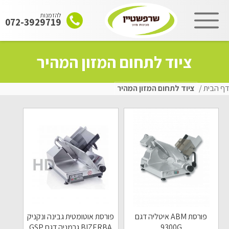
להזמנות
072-3929719
שִׂים
ציוד לתחום המזון המהיר
לֵב:
בְּאֲתָר
זֶה
דף הבית
/
ציוד לתחום המזון המהיר
מֻפְעֶלֶת
מַעֲרֶכֶת
"נָגִישׁ
בִּקְלִיק"
הַמְּסַיַּעַת
לִנְגִישׁוּת
הָאֲתָר.
פורסת ABM איטליה דגם
פורסת אוטומטית גבינה ונקניק
9300G
BIZERBA גרמניה דגם GSP