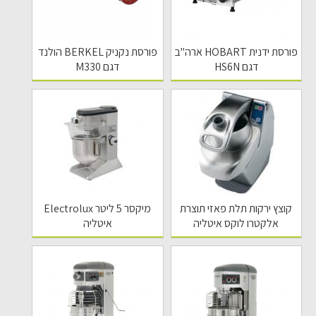
פורסת ידנית HOBART ארה"ב
פורסת נקניק BERKEL הולנד
דגם HS6N
דגם M330
קוצץ ירקות תלת פאזי תוצרת
מיקסר 5 ליטר Electrolux
אלקטרו לוקס איטליה
איטליה