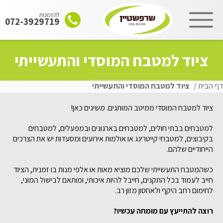
להזמנות
072-3929719
שִׂים
ציוד למטבח המוסדי והתעשייתי
לֵב:
בְּאֲתָר
זֶה
דף הבית
/
ציוד למטבח המוסדי והתעשייתי
מֻפְעֶלֶת
מַעֲרֶכֶת
ציוד למטבח המוסדי ממיטב המותגים. משיגים כאן!
"נָגִישׁ
בִּקְלִיק"
למטבחים בבתי חולים, למטבחים בארגונים ובמפעלים, למטבחים
הַמְּסַיַּעַת
בקיבוצים, למטבחי קייטרינג או אולמות אירועים ומסעדות יש את הצרכים
לִנְגִישׁוּת
הייחודיים שלהם.
הָאֲתָר.
כשהמטבח התעשייתי שלכם מוציא מאות או אלפי מנות בו זמנית, הציוד
חייב לעמוד בכל התקנים, חייבל להיות איכותי, ומותאם לבישול המוני,
לחימום רחב היקף ולאחסון מזון רב.
רוצה להתייעץ עם מומחה עכשיו?