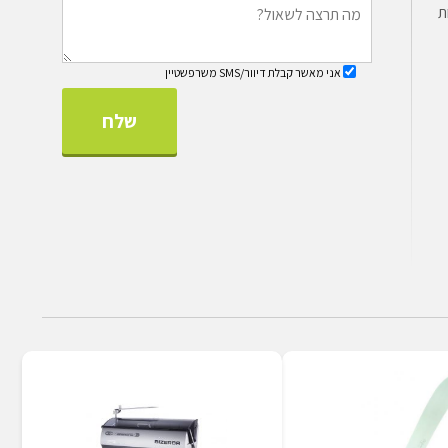
פחת
אני מאשר קבלת דיוור/SMS משרפשטיין