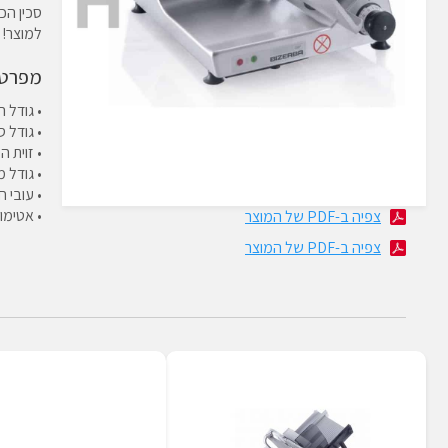
הַמִּשְׁתַּמְּשִׁים
בְּתוֹכְנַת
למוצר! וה
קוֹרֵא־מָסָךְ;
לְחַץ
מפרט 
Control-
• גודל המכונה: 5
F10
• גודל סכין: 330 מ"מ (אפשרות 
לִפְתִיחַת
• זוית הסכי
תַּפְרִיט
• גודל מוצר מקסימ
נְגִישׁוּת.
• עובי חיתוך:
• אטימות ל
צפיה ב-PDF של המוצר
צפיה ב-PDF של המוצר